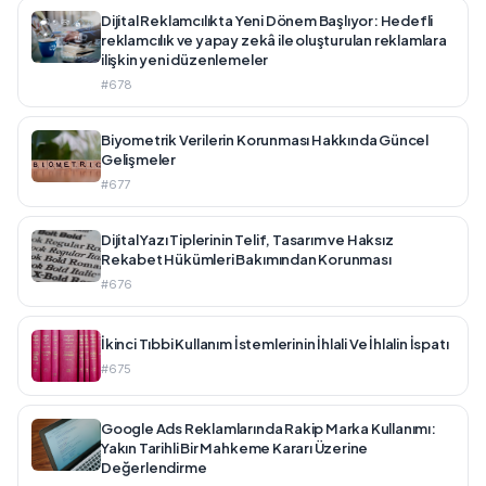
Dijital Reklamcılıkta Yeni Dönem Başlıyor: Hedefli
reklamcılık ve yapay zekâ ile oluşturulan reklamlara
ilişkin yeni düzenlemeler
#678
Biyometrik Verilerin Korunması Hakkında Güncel
Gelişmeler
#677
Dijital Yazı Tiplerinin Telif, Tasarım ve Haksız
Rekabet Hükümleri Bakımından Korunması
#676
İkinci Tıbbi Kullanım İstemlerinin İhlali Ve İhlalin İspatı
#675
Google Ads Reklamlarında Rakip Marka Kullanımı:
Yakın Tarihli Bir Mahkeme Kararı Üzerine
Değerlendirme