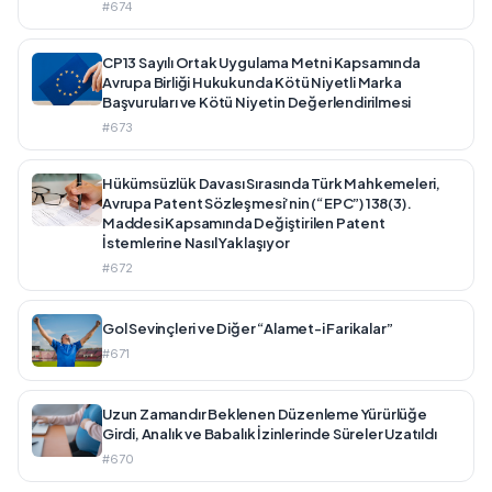
#674
CP13 Sayılı Ortak Uygulama Metni Kapsamında
Avrupa Birliği Hukukunda Kötü Niyetli Marka
Başvuruları ve Kötü Niyetin Değerlendirilmesi
#673
Hükümsüzlük Davası Sırasında Türk Mahkemeleri,
Avrupa Patent Sözleşmesi’nin (“EPC”) 138(3).
Maddesi Kapsamında Değiştirilen Patent
İstemlerine Nasıl Yaklaşıyor
#672
Gol Sevinçleri ve Diğer “Alamet-i Farikalar”
#671
Uzun Zamandır Beklenen Düzenleme Yürürlüğe
Girdi, Analık ve Babalık İzinlerinde Süreler Uzatıldı
#670