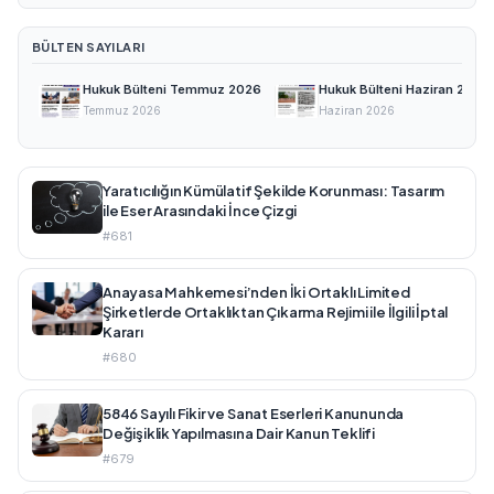
BÜLTEN SAYILARI
Hukuk Bülteni Temmuz 2026
Hukuk Bülteni Haziran 2026
Temmuz 2026
Haziran 2026
Yaratıcılığın Kümülatif Şekilde Korunması: Tasarım
ile Eser Arasındaki İnce Çizgi
#681
Anayasa Mahkemesi’nden İki Ortaklı Limited
Şirketlerde Ortaklıktan Çıkarma Rejimi ile İlgili İptal
Kararı
#680
5846 Sayılı Fikir ve Sanat Eserleri Kanununda
Değişiklik Yapılmasına Dair Kanun Teklifi
#679