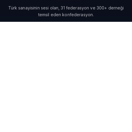
Türk sanayisinin sesi olan, 31 federasyon ve 300+ derneği
temsil eden konfederasyon.
KURUMSAL
Tarihçe
Yönetim Kurulu
Komisyonlar
Federasyon Başkanları
Üyelerimiz
KOMISYONLAR
Dijital Dönüşüm
Yeşil Dönüşüm