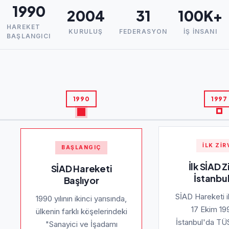
1990
2004
31
100K+
HAREKET
KURULUŞ
FEDERASYON
İŞ İNSANI
BAŞLANGICI
1990
1997
İLK ZIR
BAŞLANGIÇ
İlk SİAD Z
SİAD Hareketi
İstanbu
Başlıyor
SİAD Hareketi il
1990 yılının ikinci yarısında,
17 Ekim 19
ülkenin farklı köşelerindeki
İstanbul'da TÜ
"Sanayici ve İşadamı