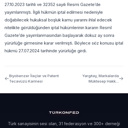
27.10.2023 tarihli ve 32352 sayılı Resmi Gazete’de
yayımlanmıştı. İlgili hükmün iptal edilmesi nedeniyle
doğabilecek hukuksal boşluk kamu yararını ihlal edecek
nitelikte görüldüğünden iptal hükümlerinin kararın Resmî
Gazete’de yayımlanmasından başlayarak dokuz ay sonra
yürürlüğe girmesine karar verilmişti. Böylece söz konusu iptal
hükmü 27.07.2024 tarihinde yürürlüğe girdi.
Biyobenzer İlaçlar ve Patent
Yargıtay, Markalarda
Tecavüzü Karinesi
Müktesep Hakkın
Uygulamaya Önemini Ve
Etkisini İki Güncel Kararıyla
Tekrar Hatırlattı: Frigo,
Frico’ya Karşı!
Türk sanayisinin sesi olan, 31 federasyon ve 300+ derneği