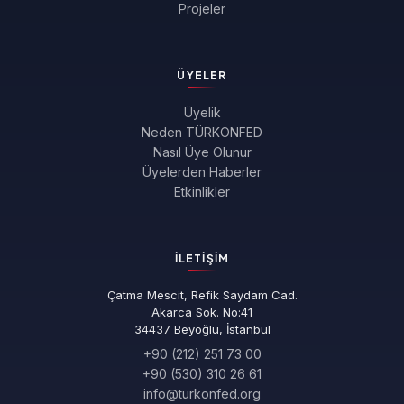
Projeler
ÜYELER
Üyelik
Neden TÜRKONFED
Nasıl Üye Olunur
Üyelerden Haberler
Etkinlikler
İLETIŞIM
Çatma Mescit, Refik Saydam Cad.
Akarca Sok. No:41
34437 Beyoğlu, İstanbul
+90 (212) 251 73 00
+90 (530) 310 26 61
info@turkonfed.org