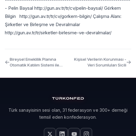
- Pelin Baysal http://gun.av.tr/tr/cv/pelin-baysal/ Görkem
Bilgin http://gun.av.tr/tr/cv/gorkem-bilgin/ Çalışma Alanı:
Şirketler ve Birleşme ve Devralmalar
http://gun.av.tr/tr/sirketler-birlesme-ve-devralmalar/
Bireysel Emeklilik Planına
Kişisel Verilerin Korunması -
Otomatik Katılım Sistemi ile
Veri Sorumluları Sicili
İlgili Değişiklikler
Türk sanayisinin sesi olan, 31 federasyon ve 300+ derneği
temsil eden konfederasyon.