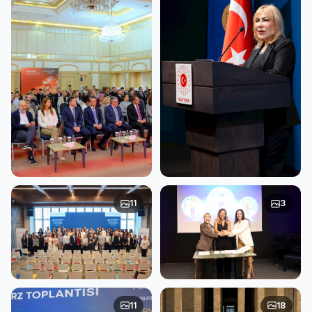
TÜRKONFED ve Vodafone
TÜRKONFED ve İş Bankası,
11
3
Business KOBİ’leri
ABD’de girişimci kadınları
dijitalleştirmeye devam
gündeme taşıdı
ediyor
TÜRKONFED ve Garanti
TÜRKONFED, Türkiye İş
11
18
BBVA İzmir’de KOBİ’ler ile
Bankası ve UN Women İmza