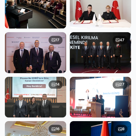
TÜRKONFED tedarik
Aile Bakanlığı ile
17
47
süreçlerindeki eşitsizlikleri
TÜRKONFED'den kadın-
New York'ta gündeme
erkek fırsat eşitliği için iş
taşıdı
birliği
TÜRKONFED ve Garanti
TÜRKONFED 26. İş Dünyası
14
27
BBVA Adana’daki KOBİ’lere
Zirvesi
İkiz Dönüşümü Anlattı
TÜRKONFED ve Pluxee
TÜRKONFED ve İş Bankası
16
8
Türkiye’den KOBİ’lere güç
girişimci kadınlar için Satın
katacak iş birliği
Alma Günü düzenledi