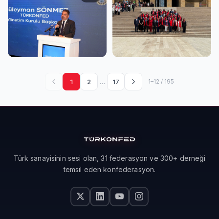
buluştu
Töreni
SPK Protokol İmza Töreni
Federasyon Başkanları
-17 Haziran / İzmir
Toplantısı - 23-24 Mayıs /
…
1
2
17
1–12 / 195
Ankara
Türk sanayisinin sesi olan, 31 federasyon ve 300+ derneği
temsil eden konfederasyon.