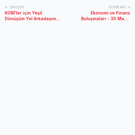
← ÖNCEKI
SONRAKI →
KOBİ'ler için Yeşil
Ekonomi ve Finans
Dönüşüm Yol Arkadaşım
Buluşmaları - 30 Mayıs
Etkinliği - 16 Haziran 2023
2023 / İstanbul
/ İstanbul