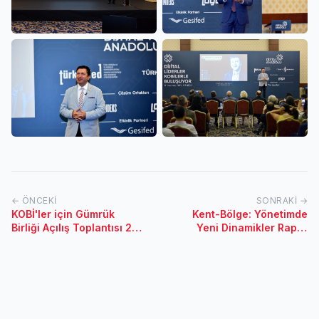
← ÖNCEKI
SONRAKI →
KOBİ'ler için Gümrük
Kent-Bölge: Yönetimde
Birliği Açılış Toplantısı 22
Yeni Dinamikler Rapor
Ağustos 2019 /İstanbul
Toplantısı / 10 Mayıs 2019
- Mersin