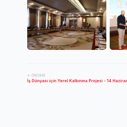
← ÖNCEKI
İş Dünyası için Yerel Kalkınma Projesi - 14 Hazir