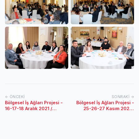
← ÖNCEKI
SONRAKI →
Bölgesel İş Ağları Projesi -
Bölgesel İş Ağları Projesi -
16-17-18 Aralık 2021 /
25-26-27 Kasım 2021 /
Hatay
Erzurum