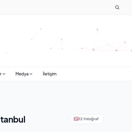
r
Medya
İletişim
stanbul
12 fotoğraf