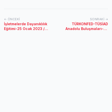
← ÖNCEKI
SONRAKI →
İşletmelerde Dayanıklılık
TÜRKONFED-TÜSİAD
Eğitimi-25 Ocak 2023 /
Anadolu Buluşmaları-23
İzmir
Aralık 2022 / Bursa