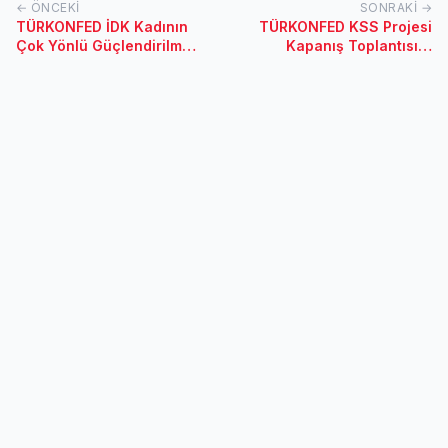
← ÖNCEKI
SONRAKI →
TÜRKONFED İDK Kadının
TÜRKONFED KSS Projesi
Çok Yönlü Güçlendirilmesi
Kapanış Toplantısı &
Projesi - Kayseri
İSTANBUL-17.02.2017
Toplantısı / 6 Nisan 2017