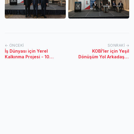
← ÖNCEKI
SONRAKI →
İş Dünyası için Yerel
KOBİ'ler için Yeşil
Kalkınma Projesi - 10
Dönüşüm Yol Arkadaşım
Haziran 2023 / Şırnak
Etkinliği - 31 Mayıs 2023 /
Bandırma