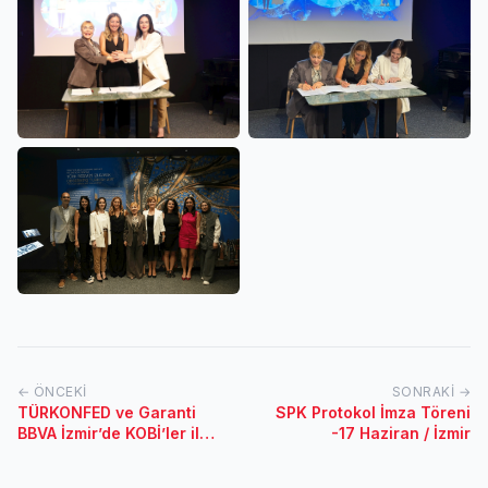
← ÖNCEKI
SONRAKI →
TÜRKONFED ve Garanti
SPK Protokol İmza Töreni
BBVA İzmir’de KOBİ’ler ile
-17 Haziran / İzmir
buluştu