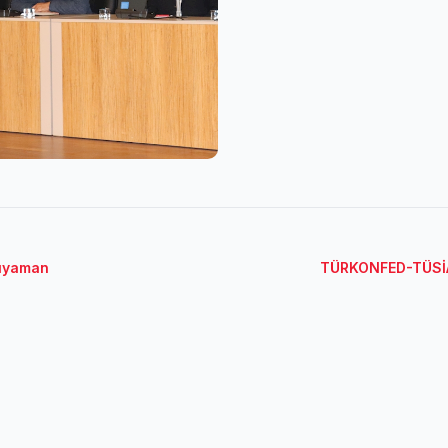
dıyaman
TÜRKONFED-TÜSİAD