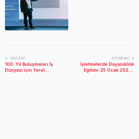
← ÖNCEKI
SONRAKI →
100. Yıl Buluşmaları İş
İşletmelerde Dayanıklılık
Dünyası için Yerel
Eğitimi-25 Ocak 2023 /
Kalkınma Projesi Hakkari
İzmir
Etkinliği / 26 Nisan 2023