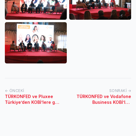
← ÖNCEKI
SONRAKI →
TÜRKONFED ve Pluxee
TÜRKONFED ve Vodafone
Türkiye’den KOBİ’lere güç
Business KOBİ’leri
katacak iş birliği
dijitalleştirmeye devam
ediyor