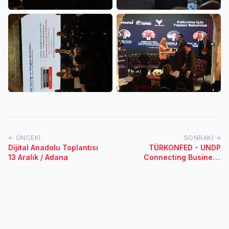
← ÖNCEKI
SONRAKI →
Dijital Anadolu Toplantısı
TÜRKONFED - UNDP
13 Aralık / Adana
Connecting Business
initiative (CBi) Platformu
İşbirliği Basın Toplantısı -
16 Kasım / Hatay