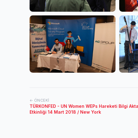
← ÖNCEKI
TÜRKONFED - UN Women WEPs Hareketi Bilgi Akta
Etkinliği 14 Mart 2018 / New York