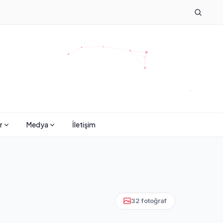
r
Medya
İletişim
32 fotoğraf