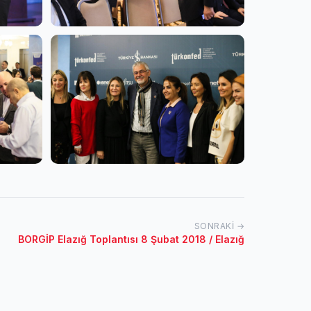
SONRAKI →
BORGİP Elazığ Toplantısı 8 Şubat 2018 / Elazığ