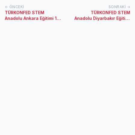
← ÖNCEKI
SONRAKI →
TÜRKONFED STEM
TÜRKONFED STEM
Anadolu Ankara Eğitimi 1-
Anadolu Diyarbakır Eğitimi
2 Şubat 2018 / Ankara
20-21 Ocak 2018 /
Diyarbakır