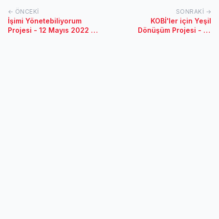
← ÖNCEKI
SONRAKI →
İşimi Yönetebiliyorum
KOBİ'ler için Yeşil
Projesi - 12 Mayıs 2022 /
Dönüşüm Projesi - 16
Çanakkale
Mayıs 2022 / Elazığ