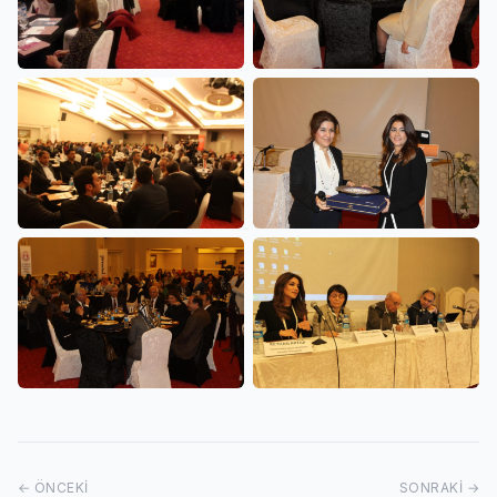
← ÖNCEKI
SONRAKI →