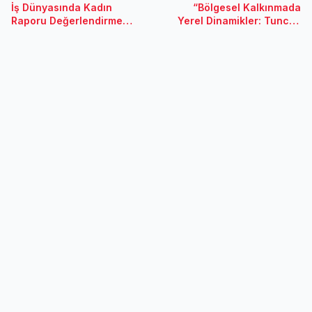
İş Dünyasında Kadın
“Bölgesel Kalkınmada
Raporu Değerlendirme
Yerel Dinamikler: Tunceli
Çalıştayı -Samsun
Modeli ve 2023
Senaryoları” Rapor
Tanıtımı