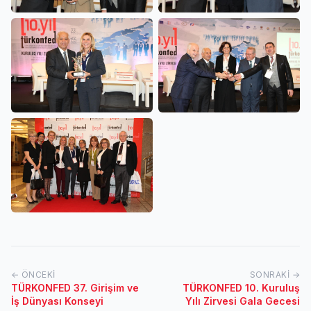
← ÖNCEKI
SONRAKI →
TÜRKONFED 37. Girişim ve
TÜRKONFED 10. Kuruluş
İş Dünyası Konseyi
Yılı Zirvesi Gala Gecesi