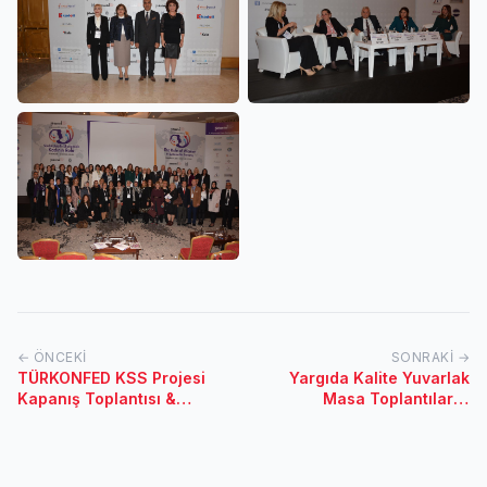
← ÖNCEKI
SONRAKI →
TÜRKONFED KSS Projesi
Yargıda Kalite Yuvarlak
Kapanış Toplantısı &
Masa Toplantıları -
İSTANBUL-17.02.2017
Şanlıurfa & Mersin