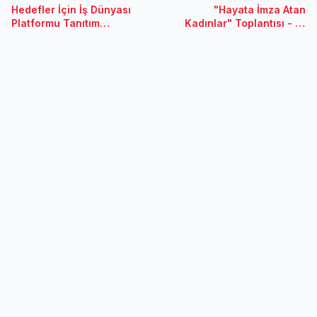
Hedefler İçin İş Dünyası
"Hayata İmza Atan
Platformu Tanıtım
Kadınlar" Toplantısı - 21
Toplantısı - 11 Ocak 2019 /
Aralık 2018 / Samsun
İstanbul