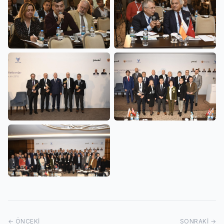
← ÖNCEKI
SONRAKI →