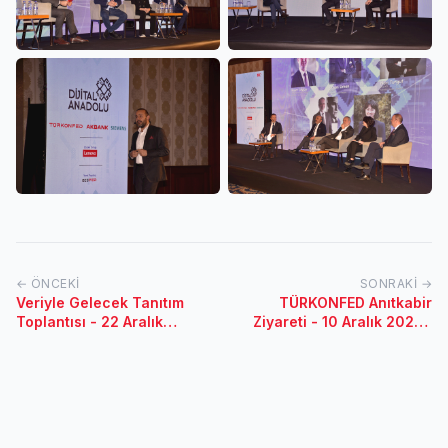
← ÖNCEKI
SONRAKI →
Veriyle Gelecek Tanıtım
TÜRKONFED Anıtkabir
Toplantısı - 22 Aralık
Ziyareti - 10 Aralık 2023 /
2023 / İstanbul
Ankara