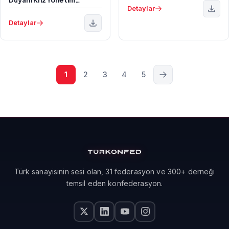
Detaylar
Rehberi
Detaylar
1
2
3
4
5
Türk sanayisinin sesi olan, 31 federasyon ve 300+ derneği
temsil eden konfederasyon.