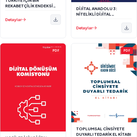
TÜRKİYE İÇİN BİR
REKABETÇİLİK ENDEKSİ
DİJİTAL ANADOLU 3:
2023
NİTELİKLİ DİJİTAL
Detaylar
DÖNÜŞÜM REHBERİ
Detaylar
PDF
PDF
TOPLUMSAL CİNSİYETE
DUYARLI TEDARİK EL KİTABI