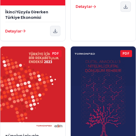
Detaylar
İkinci Yüzyıla Girerken
Türkiye Ekonomisi
Detaylar
PDF
PDF