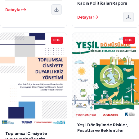
Kadın Politikaları Raporu
Detaylar
Detaylar
PDF
PDF
Yeşil Dönüşümde Riskler,
Fırsatlar ve Beklentiler
Toplumsal Cinsiyete
Duyarlı Kriz Yönetim