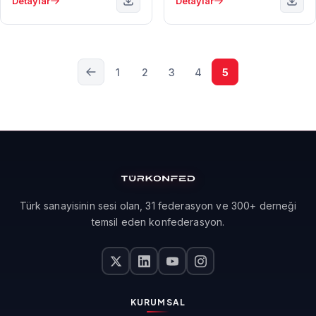
Detaylar
Detaylar
1
2
3
4
5
Türk sanayisinin sesi olan, 31 federasyon ve 300+ derneği
temsil eden konfederasyon.
KURUMSAL