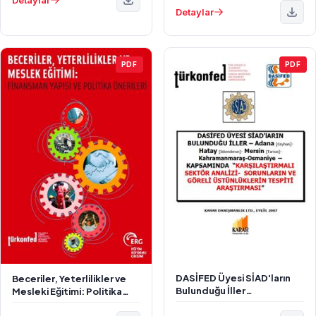
Detaylar
PDF
PDF
DASİFED Üyesi SİAD'ların
Beceriler, Yeterlilikler ve
Bulunduğu İller
Mesleki Eğitimi: Politika
Kapsamında Karşılaştırmalı
Analizi ve Öneriler
Sektör Analizi