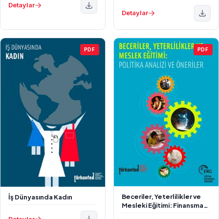
Detaylar
Detaylar
PDF
PDF
Beceriler, Yeterlilikler ve
İş Dünyasında Kadın
Mesleki Eğitimi: Finansman
Yapısı ve Politika Önerileri
Detaylar