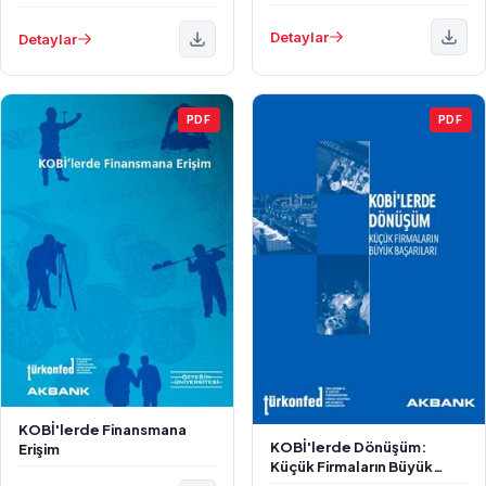
Model Önerisi
Bağıntılar ve Yeni Bir
Mekanizma Tasarımı
Detaylar
Detaylar
PDF
PDF
KOBİ'lerde Finansmana
KOBİ'lerde Dönüşüm:
Erişim
Küçük Firmaların Büyük
Başarıları