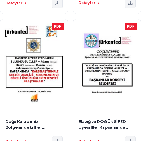
Detaylar
Detaylar
PDF
PDF
Doğu Karadeniz
Elazığ ve DOGÜNSİFED
Bölgesindeki İller
Üyesi İller Kapsamında
Kapsamında Karşılaştırmalı
Sektör Analizi ve Sorunların
Sektör Analizi
Tespiti Araştırması Raporu