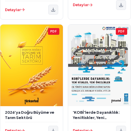
Detaylar
Detaylar
PDF
PDF
2026'ya Doğru Büyüme ve
'KOBİ'lerde Dayanıklılık:
Tarım Sektörü
Yeni Riskler, Yeni
Öncelikler' Raporu
Detaylar
Detaylar