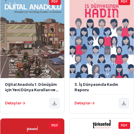
PDF
PDF
Dijital Anadolu 1: Dönüşüm
3. İş Dünyasında Kadın
için Yeni Dünya Kuralları ve
Raporu
Çözümler
Detaylar
Detaylar
PDF
PDF