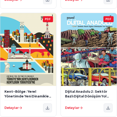
PDF
PDF
Kent-Bölge: Yerel
Dijital Anadolu 2: Sektör
Yönetimde Yeni Dinamikler
Bazlı Dijital Dönüşüm Yol
Raporu
Haritası
Detaylar
Detaylar