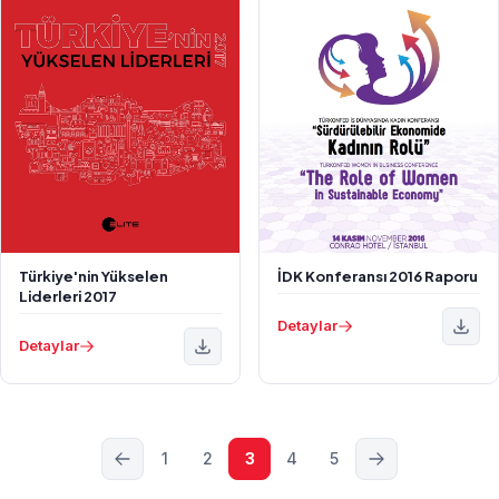
Türkiye'nin Yükselen
İDK Konferansı 2016 Raporu
Liderleri 2017
Detaylar
Detaylar
1
2
3
4
5