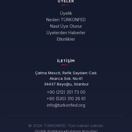
ÜYELER
Üyelik
Neden TÜRKONFED
Nasıl Üye Olunur
Üyelerden Haberler
Etkinlikler
İLETIŞIM
Çatma Mescit, Refik Saydam Cad.
Akarca Sok. No:41
34437 Beyoğlu, İstanbul
+90 (212) 251 73 00
+90 (530) 310 26 61
info@turkonfed.org
© 2026 TÜRKONFED. Tüm hakları saklıdır.
Gizlilik Politikası
•
Kullanım Koşulları