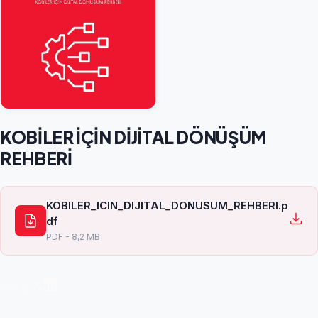
KOBİLER İÇİN DİJİTAL DÖNÜŞÜM
REHBERİ
KOBILER_ICIN_DIJITAL_DONUSUM_REHBERI.p
df
PDF - 8,2 MB
Paylaş: