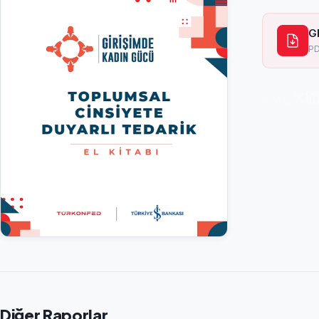
G
PD
Paylaş:
Diğer Raporlar