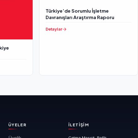
Türkiye’de Sorumlu İşletme
Davranışları Araştırma Raporu
Detaylar
rkiye
ÜYELER
İLETIŞIM
Üyelik
Çatma Mescit, Refik