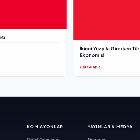
eti
İkinci Yüzyıla Girerken Tü
Ekonomisi
Detaylar
KOMISYONLAR
YAYINLAR & MEDYA
Dijital Dönüşüm
Raporlar