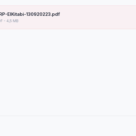
RP-ElKitabi-130920223.pdf
F - 4,5 MB