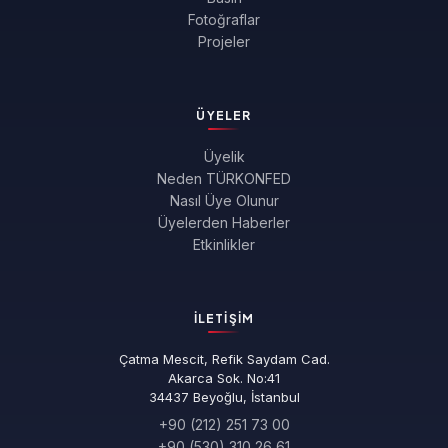
Fotoğraflar
Projeler
ÜYELER
Üyelik
Neden TÜRKONFED
Nasıl Üye Olunur
Üyelerden Haberler
Etkinlikler
İLETIŞIM
Çatma Mescit, Refik Saydam Cad.
Akarca Sok. No:41
34437 Beyoğlu, İstanbul
+90 (212) 251 73 00
+90 (530) 310 26 61