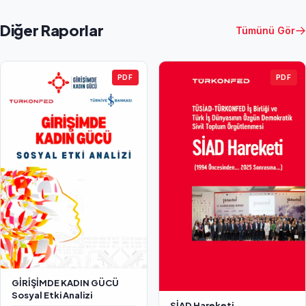
Diğer Raporlar
Tümünü Gör
PDF
PDF
GİRİŞİMDE KADIN GÜCÜ
Sosyal Etki Analizi
SİAD Hareketi