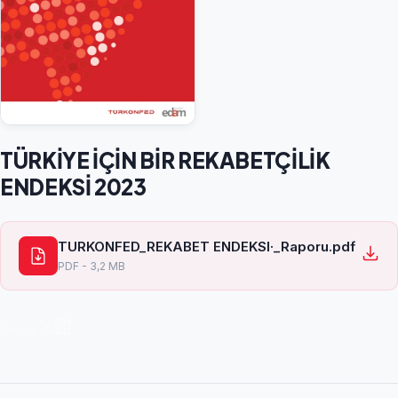
TÜRKİYE İÇİN BİR REKABETÇİLİK
ENDEKSİ 2023
TURKONFED_REKABET ENDEKSI·_Raporu.pdf
PDF - 3,2 MB
Paylaş: