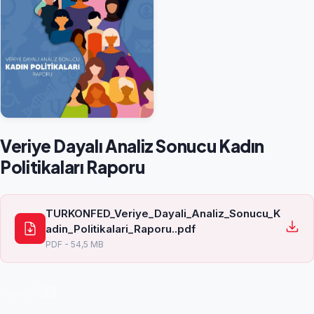
Veriye Dayalı Analiz Sonucu Kadın
Politikaları Raporu
TURKONFED_Veriye_Dayali_Analiz_Sonucu_K
adin_Politikalari_Raporu..pdf
PDF - 54,5 MB
Paylaş: