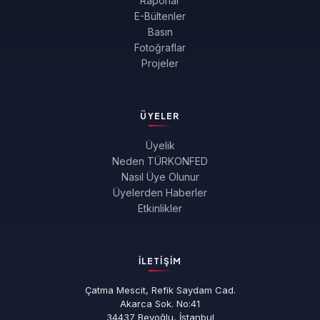
Raporlar
E-Bültenler
Basın
Fotoğraflar
Projeler
ÜYELER
Üyelik
Neden TÜRKONFED
Nasıl Üye Olunur
Üyelerden Haberler
Etkinlikler
İLETIŞIM
Çatma Mescit, Refik Saydam Cad.
Akarca Sok. No:41
34437 Beyoğlu, İstanbul