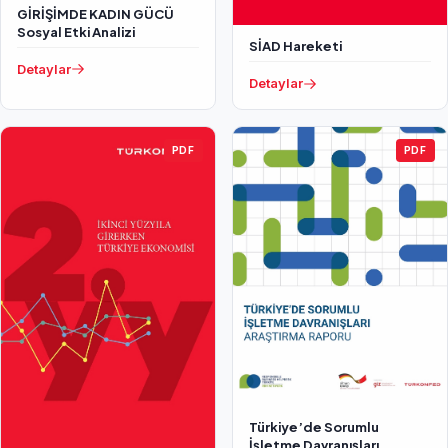
GİRİŞİMDE KADIN GÜCÜ
Sosyal Etki Analizi
SİAD Hareketi
Detaylar
Detaylar
PDF
PDF
Türkiye’de Sorumlu
İşletme Davranışları