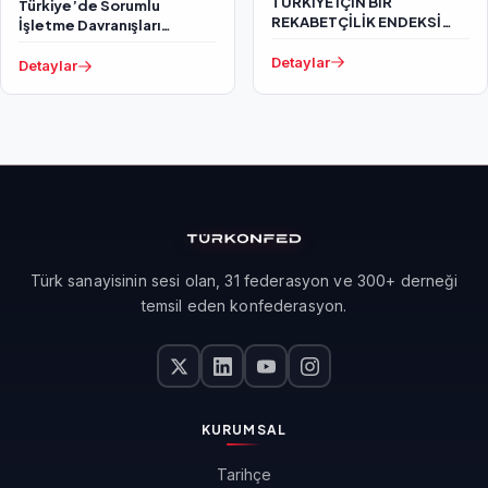
TÜRKİYE İÇİN BİR
Türkiye’de Sorumlu
REKABETÇİLİK ENDEKSİ
İşletme Davranışları
2023
Araştırma Raporu
Detaylar
Detaylar
Türk sanayisinin sesi olan, 31 federasyon ve 300+ derneği
temsil eden konfederasyon.
KURUMSAL
Tarihçe