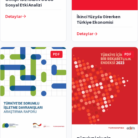
Sosyal Etki Analizi
Detaylar
İkinci Yüzyıla Girerken
Türkiye Ekonomisi
Detaylar
PDF
PDF