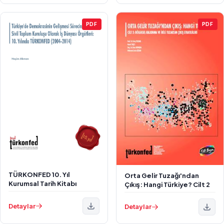
PDF
PDF
TÜRKONFED 10. Yıl
Orta Gelir Tuzağı'ndan
Kurumsal Tarih Kitabı
Çıkış: Hangi Türkiye? Cilt 2
Detaylar
Detaylar