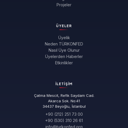
Projeler
ÜYELER
Üyelik
Neden TÜRKONFED
Nasıl Üye Olunur
Üyelerden Haberler
Etkinlikler
İLETIŞIM
Çatma Mescit, Refik Saydam Cad.
Akarca Sok. No:41
34437 Beyoğlu, İstanbul
+90 (212) 251 73 00
+90 (530) 310 26 61
info@turkonfed.org