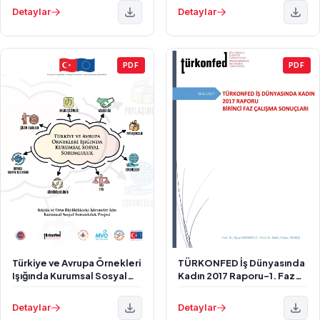
Güvenlik & Sosyal Yardımlar
Kentlerin Türkiyesi'ne
Detaylar
Detaylar
PDF
PDF
Türkiye ve Avrupa Örnekleri
TÜRKONFED İş Dünyasında
Işığında Kurumsal Sosyal
Kadın 2017 Raporu-1. Faz
Sorumluluk
Sonuçları
Detaylar
Detaylar