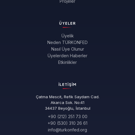
Projeler
ÜYELER
Üyelik
Neden TÜRKONFED
Nasıl Üye Olunur
Üyelerden Haberler
Etkinlikler
İLETIŞIM
Çatma Mescit, Refik Saydam Cad.
Akarca Sok. No:41
34437 Beyoğlu, İstanbul
+90 (212) 251 73 00
+90 (530) 310 26 61
info@turkonfed.org