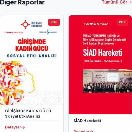
Diğer Raporlar
Tümünü Gör
PDF
PDF
GİRİŞİMDE KADIN GÜCÜ
Sosyal Etki Analizi
SİAD Hareketi
Detaylar
Detaylar