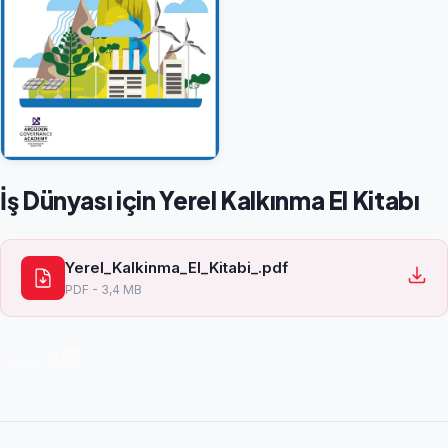
İş Dünyası için Yerel Kalkınma El Kitabı
Yerel_Kalkinma_El_Kitabi_.pdf
PDF - 3,4 MB
Paylaş: