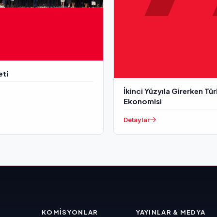
eti
İkinci Yüzyıla Girerken Tü
Ekonomisi
Detaylar
KOMISYONLAR
YAYINLAR & MEDYA