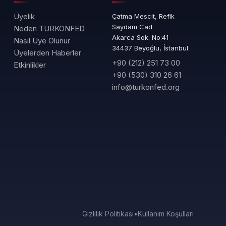
Üyelik
Çatma Mescit, Refik
Saydam Cad.
Neden TÜRKONFED
Akarca Sok. No:41
Nasıl Üye Olunur
34437 Beyoğlu, İstanbul
Üyelerden Haberler
+90 (212) 251 73 00
Etkinlikler
+90 (530) 310 26 61
info@turkonfed.org
Gizlilik Politikası
•
Kullanım Koşulları