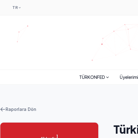
TR
TÜRKONFED
Üyelerim
Raporlara Dön
Türk