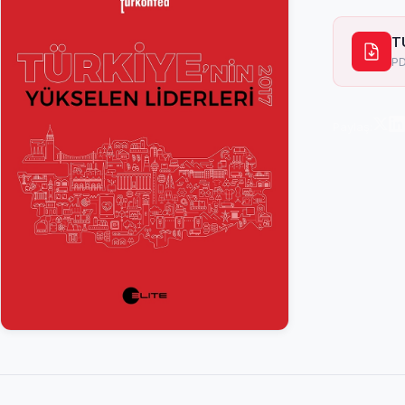
T
PD
Paylaş: