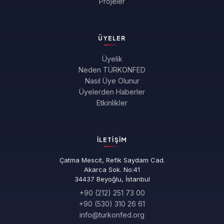
Projeler
ÜYELER
Üyelik
Neden TÜRKONFED
Nasıl Üye Olunur
Üyelerden Haberler
Etkinlikler
İLETIŞIM
Çatma Mescit, Refik Saydam Cad.
Akarca Sok. No:41
34437 Beyoğlu, İstanbul
+90 (212) 251 73 00
+90 (530) 310 26 61
info@turkonfed.org