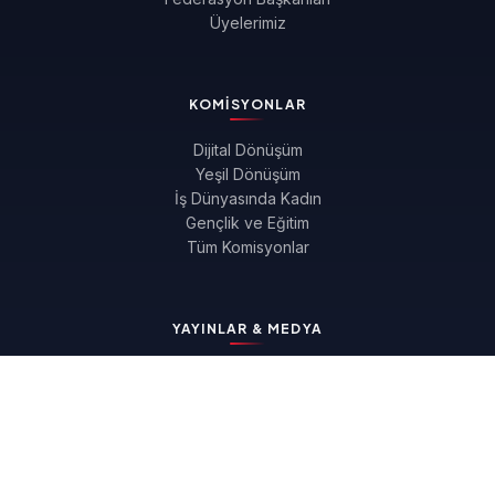
Üyelerimiz
KOMISYONLAR
Dijital Dönüşüm
Yeşil Dönüşüm
İş Dünyasında Kadın
Gençlik ve Eğitim
Tüm Komisyonlar
YAYINLAR & MEDYA
Raporlar
E-Bültenler
Basın
Fotoğraflar
Projeler