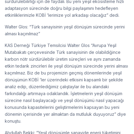
sürdürülebilirliği için de faydalı. Bu yeni yeşil ekosisteme hızlı
adaptasyon sürecinde doğru bilgi paylaşımını hedefleyen
etkinliklerimizle KOBİ ’lerimize yol arkadaşı olacağız” dedi.
Walter Glos: “Türk sanayisinin yeşil dönüşüm sürecinde yerini
alması kaçınılmaz”
KAS Derneği Türkiye Temsilcisi Walter Glos “Avrupa Yeşil
Mutabakatı çerçevesinde Türk sanayisinin de olabildiğince
karbon nötr sürdürülebilir üretim süreçleri ve aynı zamanda
etkin tedarik zincirleri ile yeşil dönüşüm sürecinde yerini alması
kaçınılmaz. Biz de bu projemizin geçmiş dönemlerinde yeşil
dönüşümün KOBİ ’ler üzerindeki etkisini kapsamlı bir şekilde
analiz edip, düzenlediğimiz çalıştaylar ile bu alandaki
farkındalığı artırmaya odaklandık. İşletmelerin yeşil dönüşüm
sürecine nasıl başlayacağı ve yeşil dönüşümü nasıl yapacağı
konusunda kapasitelerini geliştirmelerini kapsayan bu yeni
dönemin içerisinde yer almaktan da mutluluk duyuyoruz” diye
konuştu.
Abdullah Bekki: “Yeşil dönüşümle sanayide enerji tüketimini