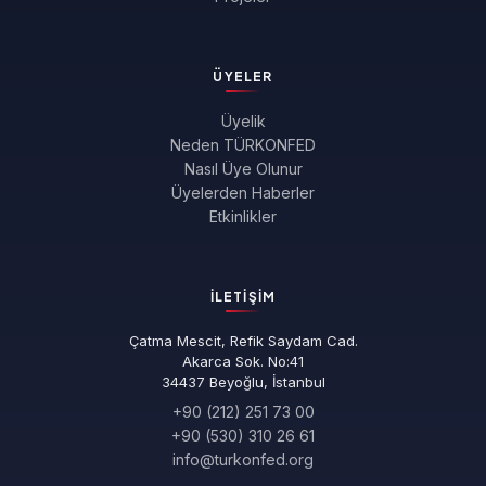
ÜYELER
Üyelik
Neden TÜRKONFED
Nasıl Üye Olunur
Üyelerden Haberler
Etkinlikler
İLETIŞIM
Çatma Mescit, Refik Saydam Cad.
Akarca Sok. No:41
34437 Beyoğlu, İstanbul
+90 (212) 251 73 00
+90 (530) 310 26 61
info@turkonfed.org