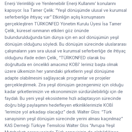
Enerji Verimliliği ve Yenilenebilir Enerji Kullanımı’ konularını
kapsıyor. İsa Tamer Çelik: “Yeşil dönüşümde ulusal ve kurumsal
seferberliğe ihtiyaç var” Etkinliğin açılış konuşmasını
gerçekleştiren TÜRKONFED Yönetim Kurulu Üyesi İsa Tamer
Çelik, küresel ısınmanın etkileri göz önünde
bulundurulduğunda tüm dünya için en acil dönüşümün yeşil
dönüşüm olduğunu söyledi. Bu dönüşüm sürecinde uluslararası
çalışmaların yanı sıra ulusal ve kurumsal seferberliğe de ihtiyaç
olduğunu ifade eden Çelik, “TÜRKONFED olarak bu
doğrultuda en öncelikli amacımız KOBİ’ lerimiz başta olmak
üzere ülkemizin her yanındaki şirketlerin yeşil dönüşüme
adapte olabilmesini sağlayacak programlar ve projeler
gerçekleştirmek. Zira yeşil dönüşüm gezegenimiz için olduğu
kadar şirketlerimizin ve ekonomimizin sürdürülebilirliği için de
faydalı. Bu yeni yeşil ekosisteme hızlı adaptasyon sürecinde
doğru bilgi paylaşımını hedefleyen etkinliklerimizle KOBİ
’lerimize yol arkadaşı olacağız” dedi. Walter Glos: “Türk
sanayisinin yeşil dönüşüm sürecinde yerini alması kaçınılmaz”
KAS Derneği Türkiye Temsilcisi Walter Glos “Avrupa Yeşil