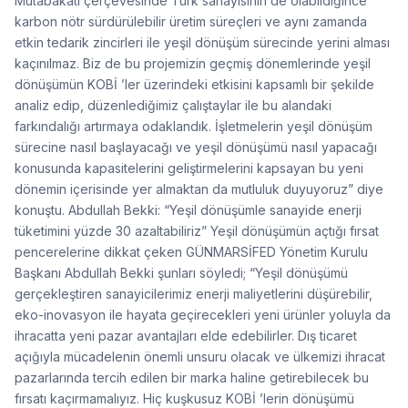
Mutabakatı çerçevesinde Türk sanayisinin de olabildiğince
karbon nötr sürdürülebilir üretim süreçleri ve aynı zamanda
etkin tedarik zincirleri ile yeşil dönüşüm sürecinde yerini alması
kaçınılmaz. Biz de bu projemizin geçmiş dönemlerinde yeşil
dönüşümün KOBİ ’ler üzerindeki etkisini kapsamlı bir şekilde
analiz edip, düzenlediğimiz çalıştaylar ile bu alandaki
farkındalığı artırmaya odaklandık. İşletmelerin yeşil dönüşüm
sürecine nasıl başlayacağı ve yeşil dönüşümü nasıl yapacağı
konusunda kapasitelerini geliştirmelerini kapsayan bu yeni
dönemin içerisinde yer almaktan da mutluluk duyuyoruz” diye
konuştu. Abdullah Bekki: “Yeşil dönüşümle sanayide enerji
tüketimini yüzde 30 azaltabiliriz” Yeşil dönüşümün açtığı fırsat
pencerelerine dikkat çeken GÜNMARSİFED Yönetim Kurulu
Başkanı Abdullah Bekki şunları söyledi; “Yeşil dönüşümü
gerçekleştiren sanayicilerimiz enerji maliyetlerini düşürebilir,
eko-inovasyon ile hayata geçirecekleri yeni ürünler yoluyla da
ihracatta yeni pazar avantajları elde edebilirler. Dış ticaret
açığıyla mücadelenin önemli unsuru olacak ve ülkemizi ihracat
pazarlarında tercih edilen bir marka haline getirebilecek bu
fırsatı kaçırmamalıyız. Hiç kuşkusuz KOBİ ’lerin dönüşümü