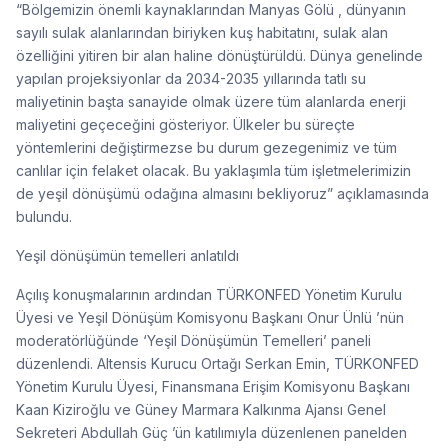
“Bölgemizin önemli kaynaklarından Manyas Gölü , dünyanın
sayılı sulak alanlarından biriyken kuş habitatını, sulak alan
özelliğini yitiren bir alan haline dönüştürüldü. Dünya genelinde
yapılan projeksiyonlar da 2034-2035 yıllarında tatlı su
maliyetinin başta sanayide olmak üzere tüm alanlarda enerji
maliyetini geçeceğini gösteriyor. Ülkeler bu süreçte
yöntemlerini değiştirmezse bu durum gezegenimiz ve tüm
canlılar için felaket olacak. Bu yaklaşımla tüm işletmelerimizin
de yeşil dönüşümü odağına almasını bekliyoruz” açıklamasında
bulundu.
Yeşil dönüşümün temelleri anlatıldı
Açılış konuşmalarının ardından TÜRKONFED Yönetim Kurulu
Üyesi ve Yeşil Dönüşüm Komisyonu Başkanı Onur Ünlü ’nün
moderatörlüğünde ‘Yeşil Dönüşümün Temelleri’ paneli
düzenlendi. Altensis Kurucu Ortağı Serkan Emin, TÜRKONFED
Yönetim Kurulu Üyesi, Finansmana Erişim Komisyonu Başkanı
Kaan Kiziroğlu ve Güney Marmara Kalkınma Ajansı Genel
Sekreteri Abdullah Güç ’ün katılımıyla düzenlenen panelden