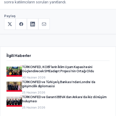
sonra katılımcıların soruları yanıtlandı.
Paylaş
İlgili Haberler
TÜRKONFED, KOBİ’lerin İklim Uyum Kapasitesini
Güçlendirecek SMEadapt Projesi’nin Ortağı Oldu
30 Haziran 2026
TÜRKONFED ve Türkiye İş Bankası’ndan Londra’da
girişimcilik diplomasisi
25 Haziran 2026
TÜRKONFED ve Garanti BBVA’dan Ankara’da ikiz dönüşüm
buluşması
25 Haziran 2026