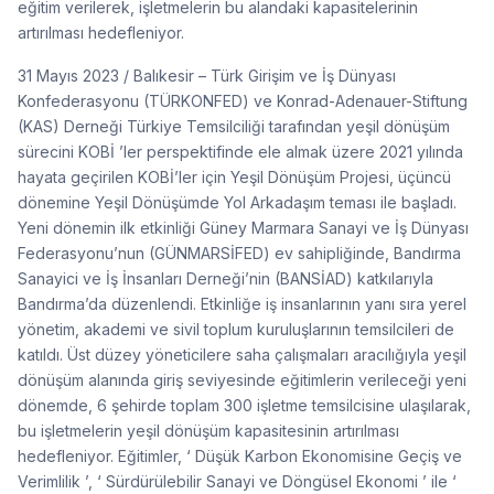
eğitim verilerek, işletmelerin bu alandaki kapasitelerinin
artırılması hedefleniyor.
31 Mayıs 2023 / Balıkesir – Türk Girişim ve İş Dünyası
Konfederasyonu (TÜRKONFED) ve Konrad-Adenauer-Stiftung
(KAS) Derneği Türkiye Temsilciliği tarafından yeşil dönüşüm
sürecini KOBİ ’ler perspektifinde ele almak üzere 2021 yılında
hayata geçirilen KOBİ’ler için Yeşil Dönüşüm Projesi, üçüncü
dönemine Yeşil Dönüşümde Yol Arkadaşım teması ile başladı.
Yeni dönemin ilk etkinliği Güney Marmara Sanayi ve İş Dünyası
Federasyonu’nun (GÜNMARSİFED) ev sahipliğinde, Bandırma
Sanayici ve İş İnsanları Derneği’nin (BANSİAD) katkılarıyla
Bandırma’da düzenlendi. Etkinliğe iş insanlarının yanı sıra yerel
yönetim, akademi ve sivil toplum kuruluşlarının temsilcileri de
katıldı. Üst düzey yöneticilere saha çalışmaları aracılığıyla yeşil
dönüşüm alanında giriş seviyesinde eğitimlerin verileceği yeni
dönemde, 6 şehirde toplam 300 işletme temsilcisine ulaşılarak,
bu işletmelerin yeşil dönüşüm kapasitesinin artırılması
hedefleniyor. Eğitimler, ‘ Düşük Karbon Ekonomisine Geçiş ve
Verimlilik ’, ‘ Sürdürülebilir Sanayi ve Döngüsel Ekonomi ’ ile ‘