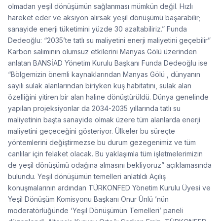
olmadan yeşil dönüşümün sağlanması mümkün değil. Hızlı
hareket eder ve aksiyon alırsak yeşil dönüşümü başarabilir;
sanayide enerji tüketimini yüzde 30 azaltabiliriz.” Funda
Dedeoğlu: “2035’te tatlı su maliyetini enerji maliyetini geçebilir”
Karbon salımının olumsuz etkilerini Manyas Gölü üzerinden
anlatan BANSİAD Yönetim Kurulu Başkanı Funda Dedeoğlu ise
“Bölgemizin önemli kaynaklarından Manyas Gölü , dünyanın
sayılı sulak alanlarından biriyken kuş habitatını, sulak alan
özelliğini yitiren bir alan haline dönüştürüldü. Dünya genelinde
yapılan projeksiyonlar da 2034-2035 yıllarında tatlı su
maliyetinin başta sanayide olmak üzere tüm alanlarda enerji
maliyetini geçeceğini gösteriyor. Ülkeler bu süreçte
yöntemlerini değiştirmezse bu durum gezegenimiz ve tüm
canlılar için felaket olacak. Bu yaklaşımla tüm işletmelerimizin
de yeşil dönüşümü odağına almasını bekliyoruz” açıklamasında
bulundu. Yeşil dönüşümün temelleri anlatıldı Açılış
konuşmalarının ardından TÜRKONFED Yönetim Kurulu Üyesi ve
Yeşil Dönüşüm Komisyonu Başkanı Onur Ünlü ’nün
moderatörlüğünde ‘Yeşil Dönüşümün Temelleri’ paneli