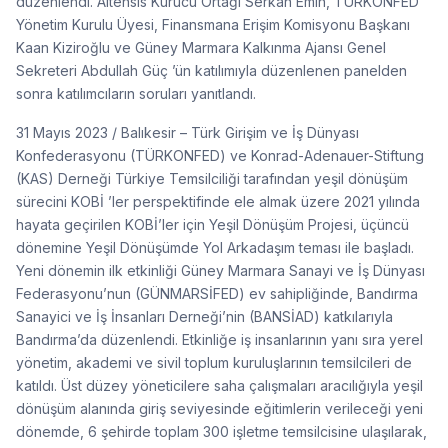
düzenlendi. Altensis Kurucu Ortağı Serkan Emin, TÜRKONFED
Yönetim Kurulu Üyesi, Finansmana Erişim Komisyonu Başkanı
Kaan Kiziroğlu ve Güney Marmara Kalkınma Ajansı Genel
Sekreteri Abdullah Güç ’ün katılımıyla düzenlenen panelden
sonra katılımcıların soruları yanıtlandı.
31 Mayıs 2023 / Balıkesir – Türk Girişim ve İş Dünyası
Konfederasyonu (TÜRKONFED) ve Konrad-Adenauer-Stiftung
(KAS) Derneği Türkiye Temsilciliği tarafından yeşil dönüşüm
sürecini KOBİ ’ler perspektifinde ele almak üzere 2021 yılında
hayata geçirilen KOBİ’ler için Yeşil Dönüşüm Projesi, üçüncü
dönemine Yeşil Dönüşümde Yol Arkadaşım teması ile başladı.
Yeni dönemin ilk etkinliği Güney Marmara Sanayi ve İş Dünyası
Federasyonu’nun (GÜNMARSİFED) ev sahipliğinde, Bandırma
Sanayici ve İş İnsanları Derneği’nin (BANSİAD) katkılarıyla
Bandırma’da düzenlendi. Etkinliğe iş insanlarının yanı sıra yerel
yönetim, akademi ve sivil toplum kuruluşlarının temsilcileri de
katıldı. Üst düzey yöneticilere saha çalışmaları aracılığıyla yeşil
dönüşüm alanında giriş seviyesinde eğitimlerin verileceği yeni
dönemde, 6 şehirde toplam 300 işletme temsilcisine ulaşılarak,