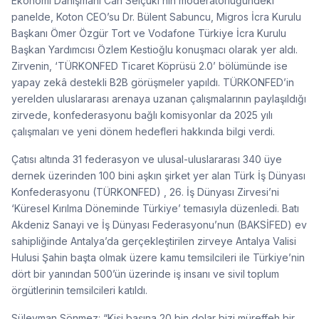
Ekonomi Danışmanı Can Selçuki’nin moderatörlüğündeki
panelde, Koton CEO’su Dr. Bülent Sabuncu, Migros İcra Kurulu
Başkanı Ömer Özgür Tort ve Vodafone Türkiye İcra Kurulu
Başkan Yardımcısı Özlem Kestioğlu konuşmacı olarak yer aldı.
Zirvenin, ‘TÜRKONFED Ticaret Köprüsü 2.0’ bölümünde ise
yapay zekâ destekli B2B görüşmeler yapıldı. TÜRKONFED’in
yerelden uluslararası arenaya uzanan çalışmalarının paylaşıldığı
zirvede, konfederasyonu bağlı komisyonlar da 2025 yılı
çalışmaları ve yeni dönem hedefleri hakkında bilgi verdi.
Çatısı altında 31 federasyon ve ulusal-uluslararası 340 üye
dernek üzerinden 100 bini aşkın şirket yer alan Türk İş Dünyası
Konfederasyonu (TÜRKONFED) , 26. İş Dünyası Zirvesi’ni
‘Küresel Kırılma Döneminde Türkiye’ temasıyla düzenledi. Batı
Akdeniz Sanayi ve İş Dünyası Federasyonu’nun (BAKSİFED) ev
sahipliğinde Antalya’da gerçekleştirilen zirveye Antalya Valisi
Hulusi Şahin başta olmak üzere kamu temsilcileri ile Türkiye’nin
dört bir yanından 500’ün üzerinde iş insanı ve sivil toplum
örgütlerinin temsilcileri katıldı.
Süleyman Sönmez: “Kişi başına 20 bin dolar bizi müreffeh bir