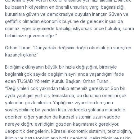
bu başarı hikâyesinin en önemli unsurları; yargı bağımsızlığı,
kurumlara güven ve demokrasiye duyulan inançtır. Güven ve
şeffaflık olmadan ekonomik büyüme de gelecek inşası da
olamaz. Eğer büyümede kalıcılığı istiyorsak önce hukuka, sonra
birbirimize güveneceğiz.”
Orhan Turan: “Dünyadaki değişimi doğru okursak bu süreçten
kazançlı çıkarız”
Bildiğimiz dünyanın büyük bir hızla değiştiğini, birbiriyle
bağlantılı çok sayıda değişimin aynı anda yaşandığını ifade
eden TÜSİAD Yönetim Kurulu Başkanı Orhan Turan ,
“Değişimleri çok yakından takip etmemiz gerekiyor. Son bir
ayda yaptığım yurt dışı temaslarda, bu durumun önemini çok
yakından gözlemledim. Yaptığımız ziyaretlerden şunu
söyleyebilirim; bir yandan kısa vadedeki şoklarla mücadele
ederken diğer yandan da küresel sistemin uzun vadede
nereye doğru evrildiğini gözden kaçırmamak gerekiyor.
Jeopolitik dengelerin, küresel ekonomik sistemin, teknolojinin,
iklimin ve hatta toplumların hızla değiştiği, belirsizliğin ve riskin