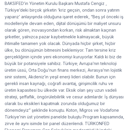
BAKSİFED’in Yönetim Kurulu Başkanı Mustafa Cengiz ,
Türkiye’deki birçok şirketin ‘kriz geçsin, ondan sonra yatırım
yaparız’ anlayışında olduğuna işaret ederek, “Beş yıl önceki iş
modelleriyle devam eden, dijital dönüşümü bir maliyet unsuru
olarak gören, inovasyondan korkan, risk almaktan kaçınan
şirketler, yalnızca pazar kaybetmekle kalmayacak, büyük
ihtimalle tamamen yok olacak. Dünyada hiçbir şirket, hiçbir
ülke, bu dönüşümün bitmesini beklemiyor. Tam tersine kriz
gerçekliğinin içinde yeni ekonomiyi kuruyorlar. Kaldı ki biz de
büyük bir potansiyele sahibiz. Türkiye; Avrupa’nın teknoloji
üretim üssü, Orta Doğu’nun finans merkezi, Avrasya’nın lojistik
sinir sistemi, Akdeniz’in yeşil enerji lideri olabilir. Bunun için
gerekli insan kaynağı, coğrafi avantaj, girişimcilik ruhu ve
üretim kapasitesi bu ülkede var. Eksik olan şey uzun vadeli
strateji, şeffaflık, öngörülebilirlik ve cesur adımlardır. İş dünyası
olarak bu eksikleri kapatmak zorunda olduğumuz bir
dönemdeyiz” şeklinde konuştu. Koton, Migros ve Vodafone
Türkiye’nin üst yönetimi panelde buluştu Program kapsamında,
zirve ile aynı isimde bir panel düzenlendi. TÜRKONFED