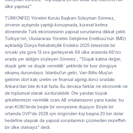
ülke yapmaz”
TÜRKONFED Yönetim Kurulu Başkanı Süleyman Sönmez,
zirvenin açılışında yaptığı konuşmada, küresel kırılma
döneminde Türk ekonomisinin yapısal sorunlarına dikkat çekti.
Türkiye’nin, Uluslararası Yönetim Geliştirme Enstitüsü’nün (IMD)
açıkladığı Dünya Rekabetçilik Endeksi 2025 listesinde bir
önceki yıla göre 13 sıra gerileyerek 69 ülke arasında 66’ncı
sırada yer aldığını söyleyen Sönmez , “‘Düşük katma değer,
düşük gelir ve düşük verimlilik’ şeklinde bir kısır döngüye
sıkışmış durumdayız. İstanbul’un geliri, Van-Bitlis-Muş’un
gelirinin dört katı; üretim ve finansal ağırlığı ikinci sıradaki
Ankara’dan bile iki kat fazla. Bu devasa farklar ne ekonomik ne
de toplumsal olarak sürdürülebilir. Öte yandan büyük
şirketlerimizin verimlilik oranı AB ortalamasının yarısı kadar; bu
oran KOBİ’lerde beşte bir seviyesine düşüyor. Böyle bir
ortamda OVP’de 2028 için öngörülen kişi başına 20 bin dolar
hedefine ulaşsak da yapısal sorunlarımızı çözmeden müreffeh
bir ülke olamayız” dedi.