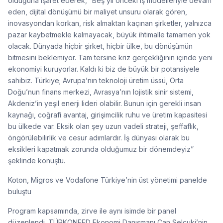
olduğuna işaret ederek, “Beş yıl önceki iş modelleriyle devam
eden, dijital dönüşümü bir maliyet unsuru olarak gören,
inovasyondan korkan, risk almaktan kaçınan şirketler, yalnızca
pazar kaybetmekle kalmayacak, büyük ihtimalle tamamen yok
olacak. Dünyada hiçbir şirket, hiçbir ülke, bu dönüşümün
bitmesini beklemiyor. Tam tersine kriz gerçekliğinin içinde yeni
ekonomiyi kuruyorlar. Kaldı ki biz de büyük bir potansiyele
sahibiz. Türkiye; Avrupa’nın teknoloji üretim üssü, Orta
Doğu’nun finans merkezi, Avrasya’nın lojistik sinir sistemi,
Akdeniz’in yeşil enerji lideri olabilir. Bunun için gerekli insan
kaynağı, coğrafi avantaj, girişimcilik ruhu ve üretim kapasitesi
bu ülkede var. Eksik olan şey uzun vadeli strateji, şeffaflık,
öngörülebilirlik ve cesur adımlardır. İş dünyası olarak bu
eksikleri kapatmak zorunda olduğumuz bir dönemdeyiz”
şeklinde konuştu.
Koton, Migros ve Vodafone Türkiye’nin üst yönetimi panelde
buluştu
Program kapsamında, zirve ile aynı isimde bir panel
düzenlendi. TÜRKONFED Ekonomi Danışmanı Can Selçuki’nin