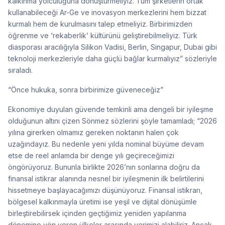
kalkınma yolculuğuna dönüştürmeliyiz. Tüm şirketlerin ortak
kullanabileceği Ar-Ge ve inovasyon merkezlerini hem bizzat
kurmalı hem de kurulmasını talep etmeliyiz. Birbirimizden
öğrenme ve ‘rekaberlik’ kültürünü geliştirebilmeliyiz. Türk
diasporası aracılığıyla Silikon Vadisi, Berlin, Singapur, Dubai gibi
teknoloji merkezleriyle daha güçlü bağlar kurmalıyız” sözleriyle
sıraladı.
“Önce hukuka, sonra birbirimize güveneceğiz”
Ekonomiye duyulan güvende temkinli ama dengeli bir iyileşme
olduğunun altını çizen Sönmez sözlerini şöyle tamamladı; “2026
yılına girerken olmamız gereken noktanın halen çok
uzağındayız. Bu nedenle yeni yılda nominal büyüme devam
etse de reel anlamda bir denge yılı geçireceğimizi
öngörüyoruz. Bununla birlikte 2026’nın sonlarına doğru da
finansal istikrar alanında nesnel bir iyileşmenin ilk belirtilerini
hissetmeye başlayacağımızı düşünüyoruz. Finansal istikrarı,
bölgesel kalkınmayla üretimi ise yeşil ve dijital dönüşümle
birleştirebilirsek içinden geçtiğimiz yeniden yapılanma
dönemine yön veren ülkeler arasında yerimizi alabiliriz. Ancak