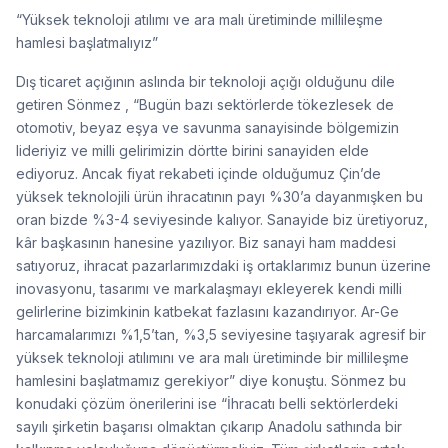
“Yüksek teknoloji atılımı ve ara malı üretiminde millileşme
hamlesi başlatmalıyız”
Dış ticaret açığının aslında bir teknoloji açığı olduğunu dile
getiren Sönmez , “Bugün bazı sektörlerde tökezlesek de
otomotiv, beyaz eşya ve savunma sanayisinde bölgemizin
lideriyiz ve milli gelirimizin dörtte birini sanayiden elde
ediyoruz. Ancak fiyat rekabeti içinde olduğumuz Çin’de
yüksek teknolojili ürün ihracatının payı %30’a dayanmışken bu
oran bizde %3-4 seviyesinde kalıyor. Sanayide biz üretiyoruz,
kâr başkasının hanesine yazılıyor. Biz sanayi ham maddesi
satıyoruz, ihracat pazarlarımızdaki iş ortaklarımız bunun üzerine
inovasyonu, tasarımı ve markalaşmayı ekleyerek kendi milli
gelirlerine bizimkinin katbekat fazlasını kazandırıyor. Ar-Ge
harcamalarımızı %1,5’tan, %3,5 seviyesine taşıyarak agresif bir
yüksek teknoloji atılımını ve ara malı üretiminde bir millileşme
hamlesini başlatmamız gerekiyor” diye konuştu. Sönmez bu
konudaki çözüm önerilerini ise “İhracatı belli sektörlerdeki
sayılı şirketin başarısı olmaktan çıkarıp Anadolu sathında bir