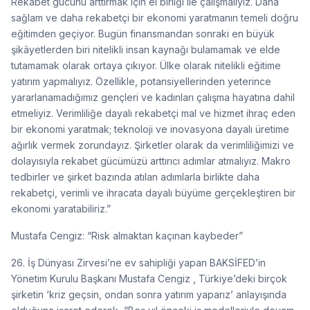
Rekabet gücünü arttırmak için el birliği ile çalışmalıyız. Daha
sağlam ve daha rekabetçi bir ekonomi yaratmanın temeli doğru
eğitimden geçiyor. Bugün finansmandan sonraki en büyük
şikâyetlerden biri nitelikli insan kaynağı bulamamak ve elde
tutamamak olarak ortaya çıkıyor. Ülke olarak nitelikli eğitime
yatırım yapmalıyız. Özellikle, potansiyellerinden yeterince
yararlanamadığımız gençleri ve kadınları çalışma hayatına dahil
etmeliyiz. Verimliliğe dayalı rekabetçi mal ve hizmet ihraç eden
bir ekonomi yaratmak; teknoloji ve inovasyona dayalı üretime
ağırlık vermek zorundayız. Şirketler olarak da verimliliğimizi ve
dolayısıyla rekabet gücümüzü arttırıcı adımlar atmalıyız. Makro
tedbirler ve şirket bazında atılan adımlarla birlikte daha
rekabetçi, verimli ve ihracata dayalı büyüme gerçekleştiren bir
ekonomi yaratabiliriz.”
Mustafa Cengiz: “Risk almaktan kaçınan kaybeder”
26. İş Dünyası Zirvesi’ne ev sahipliği yapan BAKSİFED’in
Yönetim Kurulu Başkanı Mustafa Cengiz , Türkiye’deki birçok
şirketin ‘kriz geçsin, ondan sonra yatırım yaparız’ anlayışında