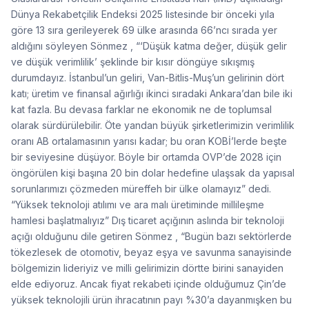
Dünya Rekabetçilik Endeksi 2025 listesinde bir önceki yıla
göre 13 sıra gerileyerek 69 ülke arasında 66’ncı sırada yer
aldığını söyleyen Sönmez , “‘Düşük katma değer, düşük gelir
ve düşük verimlilik’ şeklinde bir kısır döngüye sıkışmış
durumdayız. İstanbul’un geliri, Van-Bitlis-Muş’un gelirinin dört
katı; üretim ve finansal ağırlığı ikinci sıradaki Ankara’dan bile iki
kat fazla. Bu devasa farklar ne ekonomik ne de toplumsal
olarak sürdürülebilir. Öte yandan büyük şirketlerimizin verimlilik
oranı AB ortalamasının yarısı kadar; bu oran KOBİ’lerde beşte
bir seviyesine düşüyor. Böyle bir ortamda OVP’de 2028 için
öngörülen kişi başına 20 bin dolar hedefine ulaşsak da yapısal
sorunlarımızı çözmeden müreffeh bir ülke olamayız” dedi.
“Yüksek teknoloji atılımı ve ara malı üretiminde millileşme
hamlesi başlatmalıyız” Dış ticaret açığının aslında bir teknoloji
açığı olduğunu dile getiren Sönmez , “Bugün bazı sektörlerde
tökezlesek de otomotiv, beyaz eşya ve savunma sanayisinde
bölgemizin lideriyiz ve milli gelirimizin dörtte birini sanayiden
elde ediyoruz. Ancak fiyat rekabeti içinde olduğumuz Çin’de
yüksek teknolojili ürün ihracatının payı %30’a dayanmışken bu