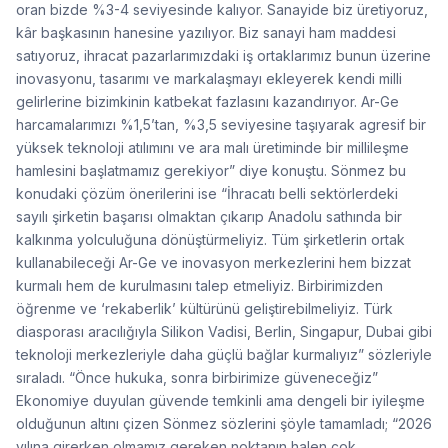
oran bizde %3-4 seviyesinde kalıyor. Sanayide biz üretiyoruz,
kâr başkasının hanesine yazılıyor. Biz sanayi ham maddesi
satıyoruz, ihracat pazarlarımızdaki iş ortaklarımız bunun üzerine
inovasyonu, tasarımı ve markalaşmayı ekleyerek kendi milli
gelirlerine bizimkinin katbekat fazlasını kazandırıyor. Ar-Ge
harcamalarımızı %1,5’tan, %3,5 seviyesine taşıyarak agresif bir
yüksek teknoloji atılımını ve ara malı üretiminde bir millileşme
hamlesini başlatmamız gerekiyor” diye konuştu. Sönmez bu
konudaki çözüm önerilerini ise “İhracatı belli sektörlerdeki
sayılı şirketin başarısı olmaktan çıkarıp Anadolu sathında bir
kalkınma yolculuğuna dönüştürmeliyiz. Tüm şirketlerin ortak
kullanabileceği Ar-Ge ve inovasyon merkezlerini hem bizzat
kurmalı hem de kurulmasını talep etmeliyiz. Birbirimizden
öğrenme ve ‘rekaberlik’ kültürünü geliştirebilmeliyiz. Türk
diasporası aracılığıyla Silikon Vadisi, Berlin, Singapur, Dubai gibi
teknoloji merkezleriyle daha güçlü bağlar kurmalıyız” sözleriyle
sıraladı. “Önce hukuka, sonra birbirimize güveneceğiz”
Ekonomiye duyulan güvende temkinli ama dengeli bir iyileşme
olduğunun altını çizen Sönmez sözlerini şöyle tamamladı; “2026
yılına girerken olmamız gereken noktanın halen çok