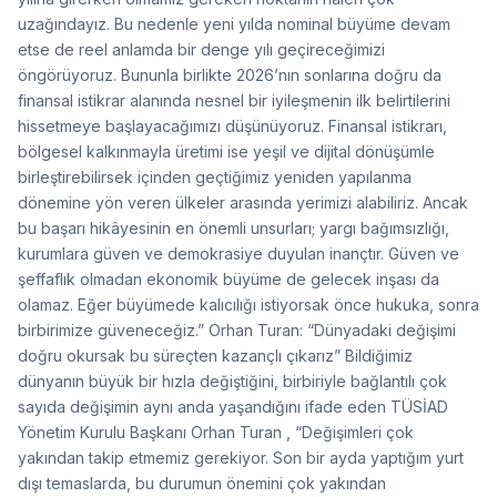
uzağındayız. Bu nedenle yeni yılda nominal büyüme devam
etse de reel anlamda bir denge yılı geçireceğimizi
öngörüyoruz. Bununla birlikte 2026’nın sonlarına doğru da
finansal istikrar alanında nesnel bir iyileşmenin ilk belirtilerini
hissetmeye başlayacağımızı düşünüyoruz. Finansal istikrarı,
bölgesel kalkınmayla üretimi ise yeşil ve dijital dönüşümle
birleştirebilirsek içinden geçtiğimiz yeniden yapılanma
dönemine yön veren ülkeler arasında yerimizi alabiliriz. Ancak
bu başarı hikâyesinin en önemli unsurları; yargı bağımsızlığı,
kurumlara güven ve demokrasiye duyulan inançtır. Güven ve
şeffaflık olmadan ekonomik büyüme de gelecek inşası da
olamaz. Eğer büyümede kalıcılığı istiyorsak önce hukuka, sonra
birbirimize güveneceğiz.” Orhan Turan: “Dünyadaki değişimi
doğru okursak bu süreçten kazançlı çıkarız” Bildiğimiz
dünyanın büyük bir hızla değiştiğini, birbiriyle bağlantılı çok
sayıda değişimin aynı anda yaşandığını ifade eden TÜSİAD
Yönetim Kurulu Başkanı Orhan Turan , “Değişimleri çok
yakından takip etmemiz gerekiyor. Son bir ayda yaptığım yurt
dışı temaslarda, bu durumun önemini çok yakından