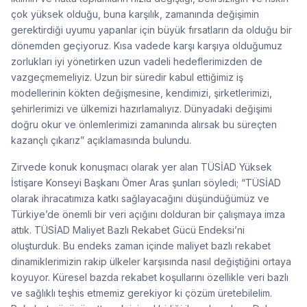
çok yüksek olduğu, buna karşılık, zamanında değişimin
gerektirdiği uyumu yapanlar için büyük fırsatların da olduğu bir
dönemden geçiyoruz. Kısa vadede karşı karşıya olduğumuz
zorlukları iyi yönetirken uzun vadeli hedeflerimizden de
vazgeçmemeliyiz. Uzun bir süredir kabul ettiğimiz iş
modellerinin kökten değişmesine, kendimizi, şirketlerimizi,
şehirlerimizi ve ülkemizi hazırlamalıyız. Dünyadaki değişimi
doğru okur ve önlemlerimizi zamanında alırsak bu süreçten
kazançlı çıkarız” açıklamasında bulundu.
Zirvede konuk konuşmacı olarak yer alan TÜSİAD Yüksek
İstişare Konseyi Başkanı Ömer Aras şunları söyledi; “TÜSİAD
olarak ihracatımıza katkı sağlayacağını düşündüğümüz ve
Türkiye’de önemli bir veri açığını dolduran bir çalışmaya imza
attık. TÜSİAD Maliyet Bazlı Rekabet Gücü Endeksi’ni
oluşturduk. Bu endeks zaman içinde maliyet bazlı rekabet
dinamiklerimizin rakip ülkeler karşısında nasıl değiştiğini ortaya
koyuyor. Küresel bazda rekabet koşullarını özellikle veri bazlı
ve sağlıklı teşhis etmemiz gerekiyor ki çözüm üretebilelim.