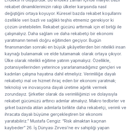
rekabet dinamiklerimizin rakip ülkeler karşısında nasıl
değiştiğini ortaya koyuyor. Küresel bazda rekabet koşullarını
özellikle veri bazlı ve sağlıklı teşhis etmemiz gerekiyor ki
çözüm üretebilelim. Rekabet gücünü arttırmak için el birliği ile
çalışmalıyız. Daha sağlam ve daha rekabetçi bir ekonomi
yaratmanın temeli doğru eğitimden geçiyor. Bugün
finansmandan sonraki en büyük şikâyetlerden biri nitelikli insan
kaynağı bulamamak ve elde tutamamak olarak ortaya çıkıyor.
Ülke olarak nitelikli eğitime yatırım yapmalıyız. Özellikle,
potansiyellerinden yeterince yararlanamadığımız gençleri ve
kadınları çalışma hayatına dahil etmeliyiz. Verimliliğe dayalı
rekabetçi mal ve hizmet ihraç eden bir ekonomi yaratmak;
teknoloji ve inovasyona dayalı üretime ağırlık vermek
zorundayız. Şirketler olarak da verimliliğimizi ve dolayısıyla
rekabet gücümüzü arttırıcı adımlar atmalıyız. Makro tedbirler ve
şirket bazında atılan adımlarla birlikte daha rekabetçi, verimli ve
ihracata dayalı büyüme gerçekleştiren bir ekonomi
yaratabiliriz.” Mustafa Cengiz: “Risk almaktan kaçınan
kaybeder” 26. İş Dünyası Zirvesi’ne ev sahipliği yapan