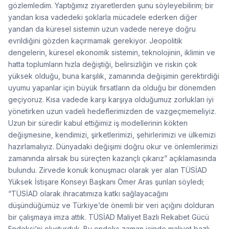
gözlemledim. Yaptığımız ziyaretlerden şunu söyleyebilirim; bir
yandan kısa vadedeki şoklarla mücadele ederken diğer
yandan da küresel sistemin uzun vadede nereye doğru
evrildiğini gözden kaçırmamak gerekiyor. Jeopolitik
dengelerin, küresel ekonomik sistemin, teknolojinin, iklimin ve
hatta toplumların hızla değiştiği, belirsizliğin ve riskin çok
yüksek olduğu, buna karşılık, zamanında değişimin gerektirdiği
uyumu yapanlar için büyük fırsatların da olduğu bir dönemden
geçiyoruz. Kısa vadede karşı karşıya olduğumuz zorlukları iyi
yönetirken uzun vadeli hedeflerimizden de vazgeçmemeliyiz.
Uzun bir süredir kabul ettiğimiz iş modellerinin kökten
değişmesine, kendimizi, şirketlerimizi, şehirlerimizi ve ülkemizi
hazırlamalıyız. Dünyadaki değişimi doğru okur ve önlemlerimizi
zamanında alırsak bu süreçten kazançlı çıkarız” açıklamasında
bulundu. Zirvede konuk konuşmacı olarak yer alan TÜSİAD
Yüksek İstişare Konseyi Başkanı Ömer Aras şunları söyledi;
“TÜSİAD olarak ihracatımıza katkı sağlayacağını
düşündüğümüz ve Türkiye’de önemli bir veri açığını dolduran
bir çalışmaya imza attık. TÜSİAD Maliyet Bazlı Rekabet Gücü
Endeksi’ni oluşturduk. Bu endeks zaman içinde maliyet bazlı