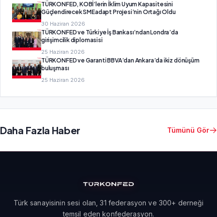
TÜRKONFED, KOBİ’lerin İklim Uyum Kapasitesini
Güçlendirecek SMEadapt Projesi’nin Ortağı Oldu
30 Haziran 2026
TÜRKONFED ve Türkiye İş Bankası’ndan Londra’da
girişimcilik diplomasisi
25 Haziran 2026
TÜRKONFED ve Garanti BBVA’dan Ankara’da ikiz dönüşüm
buluşması
25 Haziran 2026
Daha Fazla Haber
Tümünü Gör
Türk sanayisinin sesi olan, 31 federasyon ve 300+ derneği
temsil eden konfederasyon.