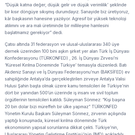
“Düşük katma değer, düşük gelir ve düşük verimlilik’ şeklinde
bir kısır döngüye sıkışmış durumdayız. Sanayide biz üretiyoruz,
kâr başkasının hanesine yazılıyor. Agresif bir yüksek teknoloji
atılımını ve ara malı üretiminde bir millileşme hamlesini
başlatmamız gerekiyor” dedi.
Çatısı altında 31 federasyon ve ulusal-uluslararası 340 üye
dernek üzerinden 100 bini aşkın şirket yer alan Türk İş Dünyası
Konfederasyonu (TÜRKONFED) , 26. İş Dünyası Zirvesi’ni
‘Küresel Kırılma Döneminde Türkiye’ temasıyla düzenledi. Batı
Akdeniz Sanayi ve İş Dünyası Federasyonu’nun (BAKSİFED) ev
sahipliğinde Antalya’da gerçekleştirilen zirveye Antalya Valisi
Hulusi Şahin başta olmak üzere kamu temsilcileri ile Türkiye’nin
dört bir yanından 500’ün üzerinde iş insanı ve sivil toplum
örgütlerinin temsilcileri katıldı. Süleyman Sönmez: “Kişi başına
20 bin dolar bizi müreffeh bir ülke yapmaz” TÜRKONFED
Yönetim Kurulu Başkanı Süleyman Sönmez, zirvenin açılışında
yaptığı konuşmada, küresel kırılma döneminde Türk
ekonomisinin yapısal sorunlarına dikkat çekti. Türkiye’nin,
Uluslararası Yönetim Geliştirme Enstitüsü’nün (IMD) açıkladığı