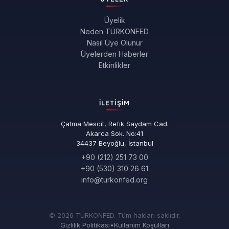
Üyelik
Neden TÜRKONFED
Nasıl Üye Olunur
Üyelerden Haberler
Etkinlikler
İLETIŞIM
Çatma Mescit, Refik Saydam Cad.
Akarca Sok. No:41
34437 Beyoğlu, İstanbul
+90 (212) 251 73 00
+90 (530) 310 26 61
info@turkonfed.org
© 2026 TÜRKONFED. Tüm hakları saklıdır.
Gizlilik Politikası
•
Kullanım Koşulları