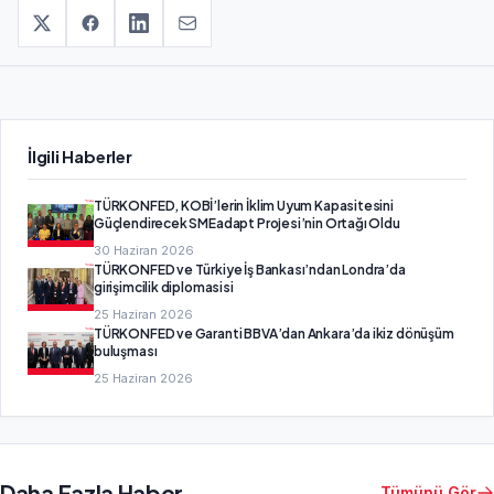
İlgili Haberler
TÜRKONFED, KOBİ’lerin İklim Uyum Kapasitesini
Güçlendirecek SMEadapt Projesi’nin Ortağı Oldu
30 Haziran 2026
TÜRKONFED ve Türkiye İş Bankası’ndan Londra’da
girişimcilik diplomasisi
25 Haziran 2026
TÜRKONFED ve Garanti BBVA’dan Ankara’da ikiz dönüşüm
buluşması
25 Haziran 2026
Daha Fazla Haber
Tümünü Gör